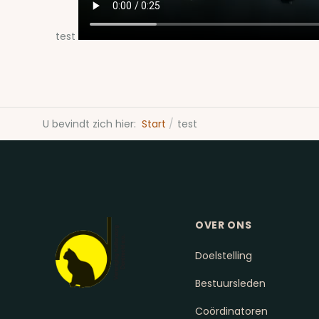
test
U bevindt zich hier:
Start
test
OVER ONS
Doelstelling
Bestuursleden
Coördinatoren