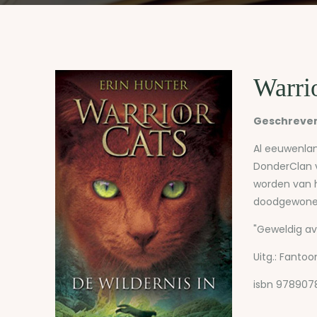
Warrio
Geschreven 
Al eeuwenlan
DonderClan v
worden van h
doodgewone h
"Geweldig av
Uitg.: Fanto
isbn 978907