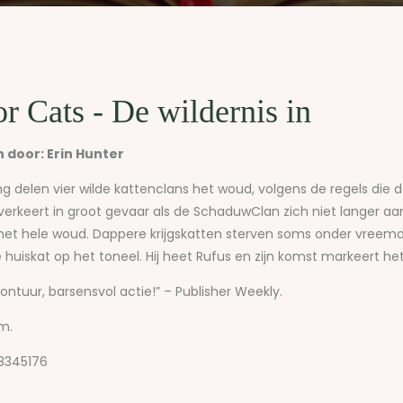
r Cats - De wildernis in
door: Erin Hunter
g delen vier wilde kattenclans het woud, volgens de regels die 
erkeert in groot gevaar als de SchaduwClan zich niet langer aa
et hele woud. Dappere krijgskatten sterven soms onder vreemd
uiskat op het toneel. Hij heet Rufus en zijn komst markeert het
ontuur, barsensvol actie!” – Publisher Weekly.
om.
8345176