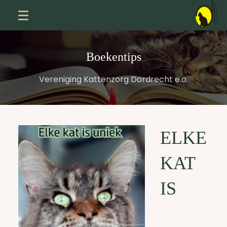
Boekentips
Vereniging Kattenzorg Dordrecht e.o.
ELKE
KAT
IS