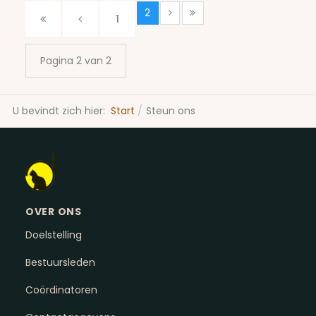
2
1
Pagina 2 van 2
U bevindt zich hier:
Start
Steun ons
OVER ONS
Doelstelling
Bestuursleden
Coördinatoren