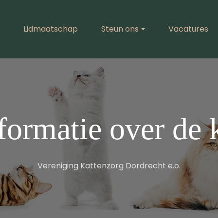
Lidmaatschap
Steun ons
Vacatures
formatie over de 
Vereniging Kattenzorg Dordrecht e.o.