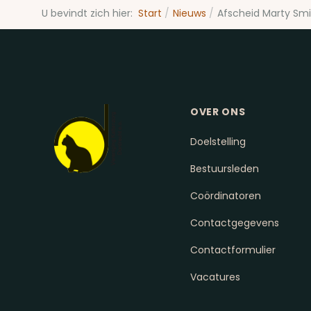
U bevindt zich hier:
Start
Nieuws
Afscheid Marty Smi
OVER ONS
Doelstelling
Bestuursleden
Coördinatoren
Contactgegevens
Contactformulier
Vacatures