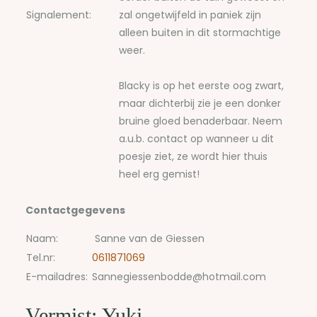
Signalement:
zal ongetwijfeld in paniek zijn
alleen buiten in dit stormachtige
weer.
Blacky is op het eerste oog zwart,
maar dichterbij zie je een donker
bruine gloed benaderbaar. Neem
a.u.b. contact op wanneer u dit
poesje ziet, ze wordt hier thuis
heel erg gemist!
Contactgegevens
Naam:
Sanne van de Giessen
Tel.nr:
0611871069
E-mailadres:
Sannegiessenbodde@hotmail.com
Vermist: Yuki