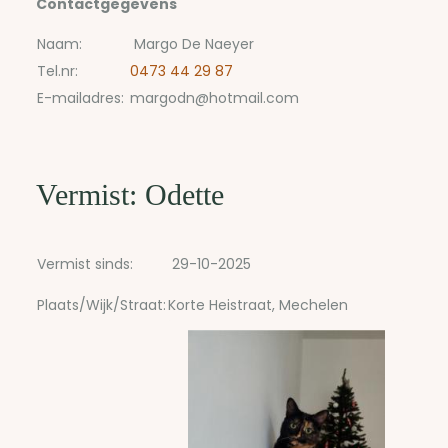
Contactgegevens
Naam:
Margo De Naeyer
Tel.nr:
0473 44 29 87
E-mailadres:
margodn@hotmail.com
Vermist: Odette
Vermist sinds:
29-10-2025
Plaats/Wijk/Straat:
Korte Heistraat, Mechelen