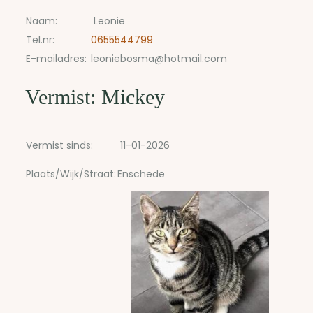
Naam:
Leonie
Tel.nr:
0655544799
E-mailadres:
leoniebosma@hotmail.com
Vermist: Mickey
Vermist sinds:
11-01-2026
Plaats/Wijk/Straat:
Enschede