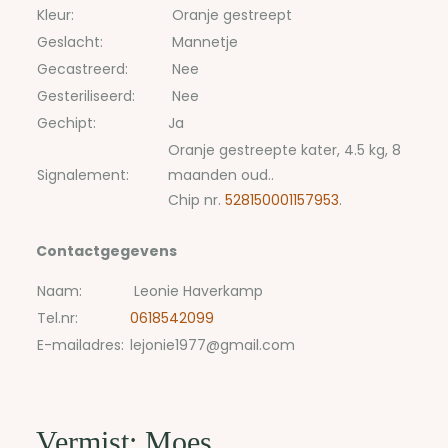
Kleur:
Oranje gestreept
Geslacht:
Mannetje
Gecastreerd:
Nee
Gesteriliseerd:
Nee
Gechipt:
Ja
Oranje gestreepte kater, 4.5 kg, 8
Signalement:
maanden oud..
Chip nr.
528150001157953
.
Contactgegevens
Naam:
Leonie Haverkamp
Tel.nr:
0618542099
E-mailadres:
lejonie1977@gmail.com
Vermist: Moes