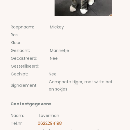
Roepnaam:
Mickey
Ras:
Kleur:
Geslacht:
Mannetje
Gecastreerd:
Nee
Gesteriliseerd:
Gechipt:
Nee
Compacte tijger, met witte bef
Signalement:
en sokjes
Contactgegevens
Naam:
Laverman
Tel.nr:
0622294198