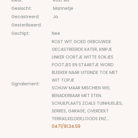
Kleur:
Rost wit
Geslacht:
Mannetje
Gecastreerd:
Ja
Gesteriliseerd:
Gechipt:
Nee
ROST WIT GOED GEBOUWDE
GECASTREERDE KATER, KNIPJE
LINKER OORTJE WITTE SOKJES
POOTJES EN STAARTJE WORD
BLEEKER NAAR UITEINDE TOE MET
WIT TOPJE
Signalement:
SCHUW MAAR MISCHIEN WEL
BENADERBAAR MET ETEN.
SCHUILPLAATS ZOALS TUINHUISJES,
SERRES, GARAGE, OVERDEKT
TERRAS,KELDER,LOODS ENZ...
0471/91.34.59