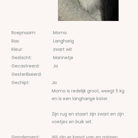
Roepnaam:
Momo
Ras:
Langharig
Kleur:
zwart wit
Geslacht:
Mannetje
Gecastreerd:
Ja
Gesteriliseerd:
Gechipt:
Ja
Momo is redelijk groot, weegt 5 kg
en is een langharige kater.
Zijn rug en staart zijn zwart en zijn
voetjes en buik wit.
Signalement:
Wij zijn er kapot van en missen